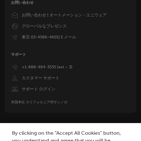
お問い合わせ
Image
お問い合わせ | オートメーション・エニウェア
Image
グローバルなプレゼンス
Image
東京 03-4586-4601| E メール
サポート
Image
+1-888-484-3535 (ext – 3)
Image
カスタマー サポート
Image
サポート ログイン
米国本社 カリフォルニア州サンノゼ
By clicking on the “Accept All Cookies” button,
you understand and agree that you will be