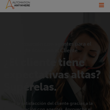
Automatización con agentes para el
Servicio de Atención al Cliente
¿El cliente tiene
expectativas altas?
Supérelas.
Logre la satisfacción del cliente gracias a la
automatización con agentes. Aproveche el