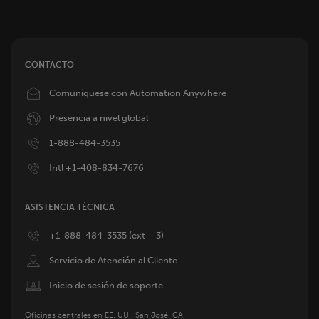
CONTACTO
Image
Comuníquese con Automation Anywhere
Image
Presencia a nivel global
Image
1-888-484-3535
Image
Intl +1-408-834-7676
ASISTENCIA TÉCNICA
Image
+1-888-484-3535 (ext – 3)
Image
Servicio de Atención al Cliente
Image
Inicio de sesión de soporte
Oficinas centrales en EE. UU., San José, CA