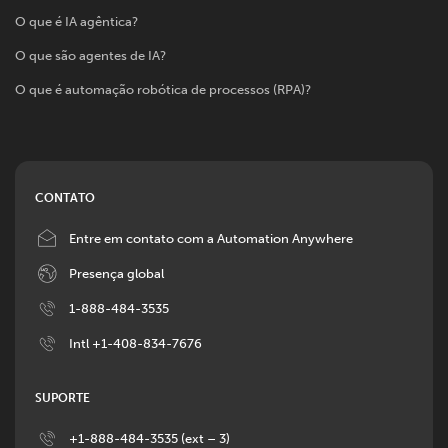
O que é IA agêntica?
O que são agentes de IA?
O que é automação robótica de processos (RPA)?
CONTATO
Image
Entre em contato com a Automation Anywhere
Image
Presença global
Image
1-888-484-3535
Image
Intl +1-408-834-7676
SUPORTE
Image
+1-888-484-3535 (ext – 3)