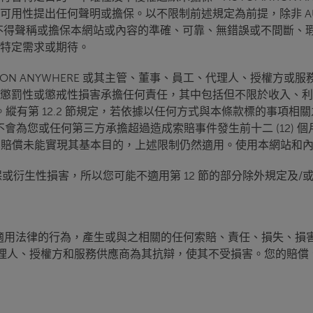
提出任何聲明或擔保。以不限制前述規定為前提，除非 AUTOMAT
RE 關係人等均不得聲稱或擔保本網站或內容的準確、可靠、無錯誤或
特定需求或期待。
TION ANYWHERE 或其主管、董事、員工、代理人、授權
懲罰性或懲戒性損害承擔任何責任，其中包括但不限於收入、利
縱有第 12.2 節規定，若依據以任何方式與本條款標的事項相關之法律
概不會為您或任何第三方承擔超過造成索賠事件發生前十二 (12) 個月期
款獲得的賠償未能實現其基本目的，上述限制仍然適用。使用本網站和
衍生性損害，所以您可能不適用第 12 節的部分除外規定及/
適用法律的行為，產生或與之相關的任何索賠、責任、損失、損害
董事、員工、代理人、授權方和服務供應商為其抗辯，使其不受損害。您