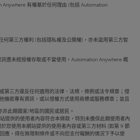
ere 有權基於任何理由 (包括 Automation
未侵害任何第三方權利 (包括隱私權及公開權)，亦未盜用第三方智
存取或不當使用，Automation Anywhere 概
ere 或第三方違反任何適用的法律、法規、條例或法令規章；侵
秘密或其他機密專有資訊，或以侵權方式使用商標或服務標章；並且
亦非此類國家/地區的國民或居民。
未擔保透過本網站提供的使用者內容符合本條款，特別未擔保此類使用者內
您使用本網站提供的使用者內容或第三方材料 (如第 9 節
見及其他回應，得在無限制條件或不向您支付報酬的情況下予以使