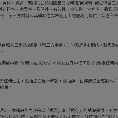
資料、資訊、應用程式和相關產品服務和/或資料) 或提供第三方
責，包括其正確性、完整性、及時性、有效性、合法性、合宜性、品質或任何其
任。第三方材料及其連結僅為您使用上的便利而提供，您應完全
、作業系統、平台和入口網站 (統稱「第三方平台」) 向您提供本網站
。
變更、暫停或中斷 (暫時性或永久性) 本網站或其中任何部分 (包括任何內容)
re 有權隨時基於任何理由，包括您違反本條款，而拒絕、暫停或終止
約束。
另有書面規定，本網站及內容是以「現況」和「現有」的基礎提供，不附任何
的、準確性及不侵權之默示擔保。AUTOMATION ANYWHER