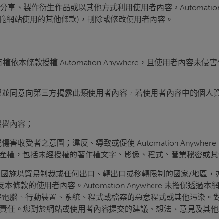
衍生作品或以其他方式利用使用者內容。Automation Anywh
或規範網站使用的其他條款)，刪除或修改使用者內容。
依本條款授權 Automation Anywhere，且使用者內容
意向第三方揭露此類使用者內容，若使用者內容中的個人資訊遭未經授權
毀譽內容；
收受者之意圖；違反、導致或促使 Automation Anywh
方的專有或智慧財產權，包括未經授權的著作權文字、影像、程式、營業
遭美國施以貿易制裁或任何出口、轉出口或移轉限制的國家/地區，
與刪除違反本條款的使用者內容。Automation Anywhere 
電腦、行動裝置、系統、程式或檔案的惡意程式或其他污染。對於
不負擔任何義務及責任。您對於網站或使用者內容提交的建議、想法、意