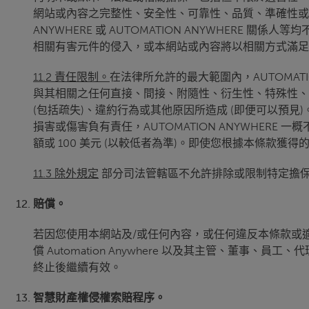
網站或內容之完整性、安全性、可靠性、品質、準確性或可用性
ANYWHERE 或 AUTOMATION ANYWHE
相關有害元件的侵入，或本網站或內容將以相關方式滿足
11.2 責任限制。
在法律所允許的最大範圍內，AUTOMA
與其相關之任何直接、間接、附隨性、衍生性、特殊性、
(包括疏失)、違約行為或其他原因所造成 (即便可以預見)。
損害或傷害負有責任，AUTOMATION ANYWHERE 一
額或 100 美元 (以較低者為準)。即使您根據本條
11.3 除外規定
部分司法管轄區不允許排除或限制特定擔保或
賠償。
若因您使用本網站及/或任何內容，或任何違反本條款或
償 Automation Anywhere 以及其主管、
終止後繼續有效。
智慧財產權侵權索賠程序。