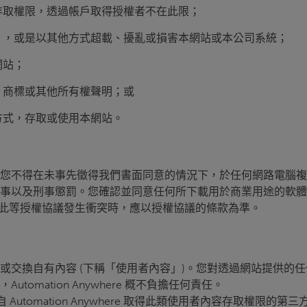
存取權限，透過帳戶取得授權者不在此限；
」，或是以其他方式超載、擾亂或損害本網站或本公司系統；
網站；
、商標或其他所有權聲明；或
方式，存取或使用本網站。
您不得在未事先徵得我們書面同意的情況下，於任何網路電腦複
以及刑事懲罰。您確認並同意任何所下載用於商業用途的軟體、文件
任何此等授權協議發生衝突時，應以授權協議的條款為準。
或交換自有內容 (下稱「使用者內容」)。您對透過網站提供的
mation Anywhere 概不負擔任何責任。
re 及自 Automation Anywhere 取得此類使用者內容存