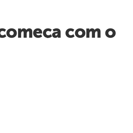
 começa com o
ertas.
Gravador generativo
Crie automações que se
corrigem sozinhas. Com o
recurso de fallback da IA
generativa, os fluxos de trabalho