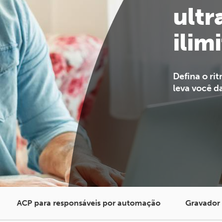
ultr
ilim
Defina o ri
leva você d
ACP para responsáveis por automação
Gravador 