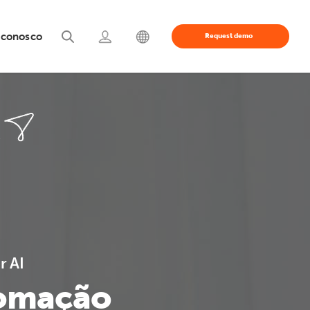
 conosco
Request demo
r AI
omação