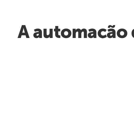
A automação 
uso d
Autopilot
Vá da descoberta à automação
em tempo recorde com IA
generativa, transformando
documentos de processos em