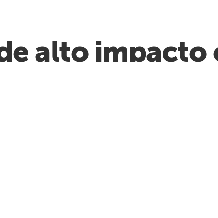
de alto impacto
as ferramentas c
Automation Co-Pilot
Acelere o desenvolvimento em
30%
com prompts simples de
linguagem natural: basta dizer o
que você precisa e a IA o