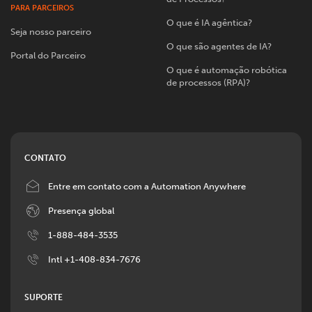
PARA PARCEIROS
O que é IA agêntica?
Seja nosso parceiro
O que são agentes de IA?
Portal do Parceiro
O que é automação robótica
de processos (RPA)?
CONTATO
Image
Entre em contato com a Automation Anywhere
Image
Presença global
Image
1-888-484-3535
Image
Intl +1-408-834-7676
SUPORTE