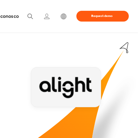
 conosco
Request demo