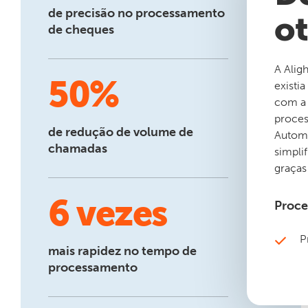
de precisão no processamento
ot
de cheques
A Alig
50%
existi
com a 
proces
de redução de volume de
Automa
chamadas
simpli
graças
6 vezes
Proce
P
mais rapidez no tempo de
processamento